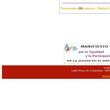
Encontrados
225
registros - Página 
© MU
Calle Ferraz 16, 6 izquierda - 280
Hostin