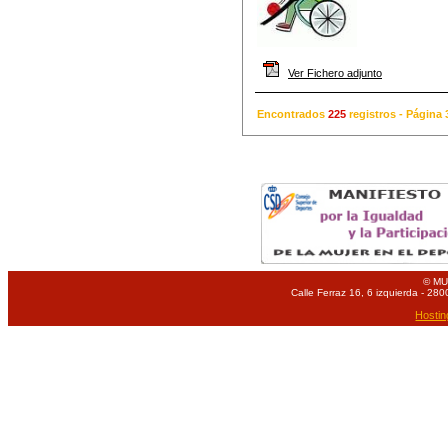
Ver Fichero adjunto
Encontrados
225
registros - Págin
© MU
Calle Ferraz 16, 6 izquierda - 280
Hostin