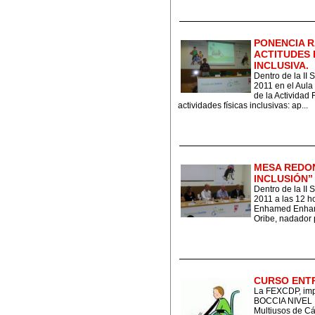
PONENCIA R
ACTITUDES 
INCLUSIVA.
Dentro de la II 
2011 en el Aula
de la Actividad 
actividades físicas inclusivas: ap...
MESA REDON
INCLUSIÓN”
Dentro de la II 
2011 a las 12 ho
Enhamed Enhame
Oribe, nadador p
CURSO ENTR
La FEXCDP, i
BOCCIA NIVEL I 
Multiusos de Cá