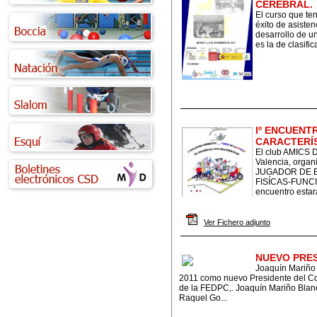
CEREBRAL.
El curso que te
éxito de asisten
desarrollo de u
es la de clasific
Iº ENCUENT
CARACTERÍ
El club AMICS D
Valencia, org
JUGADOR DE B
FISÍCAS-FUNC
encuentro estará
Ver Fichero adjunto
NUEVO PRES
Joaquín Mariño 
2011 como nuevo Presidente del Com
de la FEDPC,. Joaquín Mariño Blanc
Raquel Go...