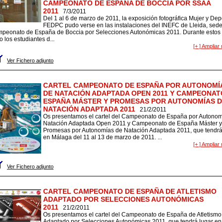
CAMPEONATO DE ESPAÑA DE BOCCIA POR SSAA
2011
7/3/2011
Del 1 al 6 de marzo de 2011, la exposición fotográfica Mujer y Dep
FEDPC pudo verse en las instalaciones del INEFC de Lleida, sede
peonato de España de Boccia por Selecciones Autonómicas 2011. Durante estos 
o los estudiantes d...
[+ ] Ampliar 
Ver Fichero adjunto
CARTEL CAMPEONATO DE ESPAÑA POR AUTONOMÍ
DE NATACIÓN ADAPTADA OPEN 2011 Y CAMPEONAT
ESPAÑA MÁSTER Y PROMESAS POR AUTONOMÍAS 
NATACIÓN ADAPTADA 2011
21/2/2011
Os presentamos el cartel del Campeonato de España por Autonom
Natación Adaptada Open 2011 y Campeonato de España Máster y
Promesas por Autonomías de Natación Adaptada 2011, que tendrá
en Málaga del 11 al 13 de marzo de 2011. ...
[+ ] Ampliar 
Ver Fichero adjunto
CARTEL CAMPEONATO DE ESPAÑA DE ATLETISMO
ADAPTADO POR SELECCIONES AUTONÓMICAS
2011
21/2/2011
Os presentamos el cartel del Campeonato de España de Atletismo
Adaptado por Selecciones Autonómicas 2011, que tendrá lugar en