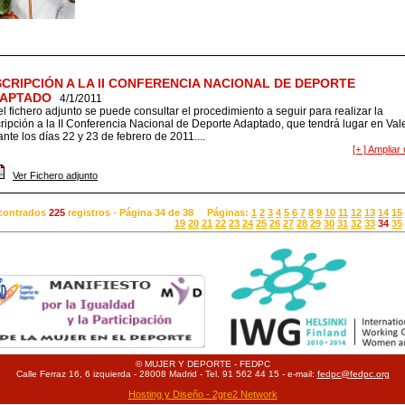
SCRIPCIÓN A LA II CONFERENCIA NACIONAL DE DEPORTE
APTADO
4/1/2011
el fichero adjunto se puede consultar el procedimiento a seguir para realizar la
cripción a la II Conferencia Nacional de Deporte Adaptado, que tendrá lugar en Val
ante los días 22 y 23 de febrero de 2011....
[+ ] Ampliar 
Ver Fichero adjunto
contrados
225
registros - Página 34 de 38 Páginas:
1
2
3
4
5
6
7
8
9
10
11
12
13
14
15
19
20
21
22
23
24
25
26
27
28
29
30
31
32
33
34
35
© MUJER Y DEPORTE - FEDPC
Calle Ferraz 16, 6 izquierda - 28008 Madrid - Tel. 91 562 44 15 - e-mail:
fedpc@fedpc.org
Hosting y Diseño - 2gre2 Network