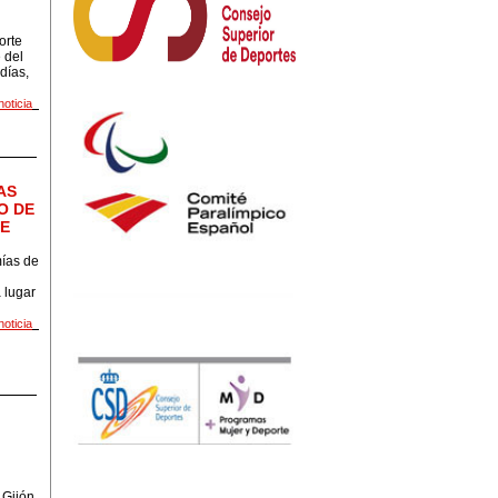
orte
 del
días,
noticia
AS
O DE
DE
ías de
 lugar
noticia
 Gijón