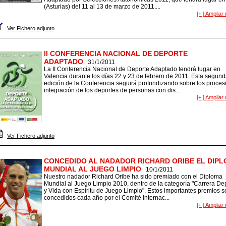
(Asturias) del 11 al 13 de marzo de 2011....
[+ ] Ampliar 
Ver Fichero adjunto
II CONFERENCIA NACIONAL DE DEPORTE
ADAPTADO
31/1/2011
La II Conferencia Nacional de Deporte Adaptado tendrá lugar en
Valencia durante los días 22 y 23 de febrero de 2011. Esta segun
edición de la Conferencia seguirá profundizando sobre los proces
integración de los deportes de personas con dis...
[+ ] Ampliar 
Ver Fichero adjunto
CONCEDIDO AL NADADOR RICHARD ORIBE EL DIP
MUNDIAL AL JUEGO LIMPIO
10/1/2011
Nuestro nadador Richard Oribe ha sido premiado con el Diploma
Mundial al Juego Limpio 2010, dentro de la categoría "Carrera De
y Vida con Espíritu de Juego Limpio". Estos importantes premios s
concedidos cada año por el Comité Internac...
[+ ] Ampliar 