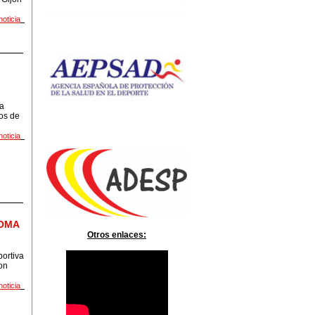
noticia
da
os de
noticia
LOMA
Otros enlaces:
portiva
on
noticia