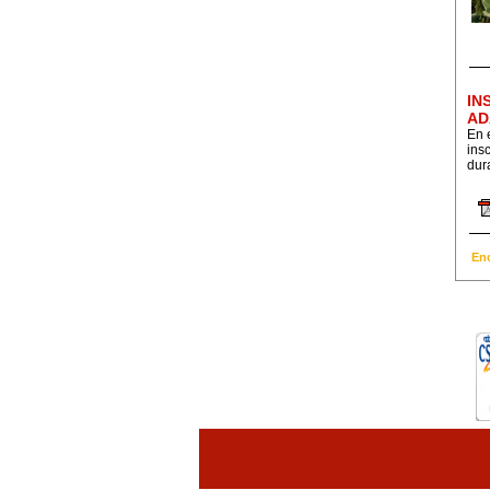
IN
AD
En 
ins
dur
En