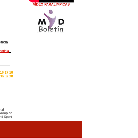
VÍDEO PARALÍMPICAS
encia
noticia
16
17
18
36
37
38