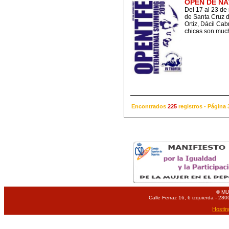
OPEN DE NA
Del 17 al 23 de
de Santa Cruz d
Ortiz, Dácil Cab
chicas son mucho
Encontrados
225
registros - Págin
© MU
Calle Ferraz 16, 6 izquierda - 280
Hostin