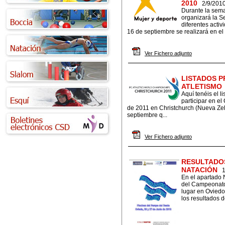
2010
2/9/201
Durante la sema
organizará la S
diferentes acti
16 de septiembre se realizará en el 
Ver Fichero adjunto
LISTADOS P
ATLETISMO
Aquí tenéis el l
participar en e
de 2011 en Christchurch (Nueva Zelan
septiembre q...
Ver Fichero adjunto
RESULTADO
NATACIÓN
En el apartado 
del Campeonato
lugar en Oviedo
los resultados 