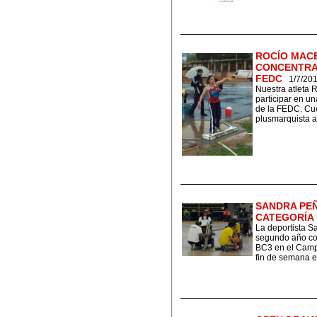
ROCÍO MAC
CONCENTRA
FEDC
1/7/20
Nuestra atleta
participar en u
de la FEDC. Cue
plusmarquista a
SANDRA PEÑ
CATEGORÍA 
La deportista S
segundo año con
BC3 en el Camp
fin de semana en