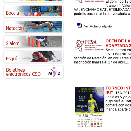
El domingo 13 d
(tramo III), V
VALENCIANA DE ATLETISMO ADAPTA
podréis encontrar la convocatoria a 
Ver Fichero adjunto
OPEN DE LA
ADAPTADA 2
Se celebrará e
LA COMUNIDAD
sección de Natación, en circulares s
inscripción finaliza el 27 de abril....
TORNEO INT
IBI”
16/4/201
Los días 5 y 6 d
disputará el Tor
contará con dos
Irlanda aparte de