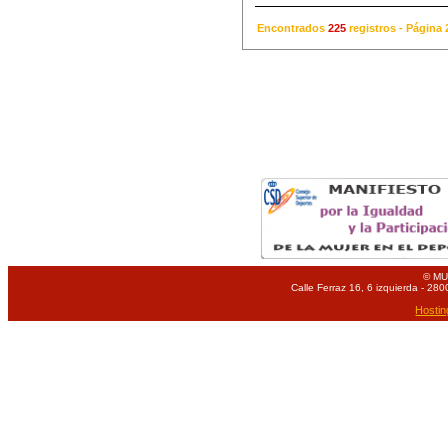
Encontrados
225
registros - Págin
© MU
Calle Ferraz 16, 6 izquierda - 280
Hostin