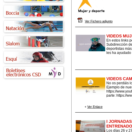
Ver Fichero adjunto
VIDEOS MUJ
En estos links p
Subdirección de
deportistas más
les ha ayudado 
VIDEOS CA
No os perdáis l
Ejemplo de nuest
https://www.yo
parte: https://
+
Ver Enlace
I JORNADAS
ENTRENADO
Los días 26 y 2