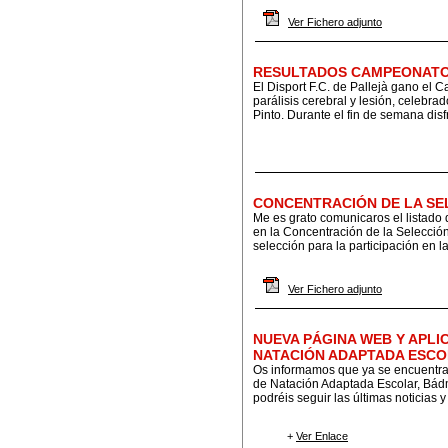
Ver Fichero adjunto
RESULTADOS CAMPEONATO 
El Disport F.C. de Pallejà gano el
parálisis cerebral y lesión, celebr
Pinto. Durante el fin de semana disf
CONCENTRACIÓN DE LA SE
Me es grato comunicaros el listado 
en la Concentración de la Selección
selección para la participación en la
Ver Fichero adjunto
NUEVA PÁGINA WEB Y APLI
NATACIÓN ADAPTADA ESCO
Os informamos que ya se encuentr
de Natación Adaptada Escolar, Bád
podréis seguir las últimas noticias
+
Ver Enlace