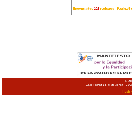
Encontrados
225
registros - Página 
© MU
Calle Ferraz 16, 6 izquierda - 280
Hostin