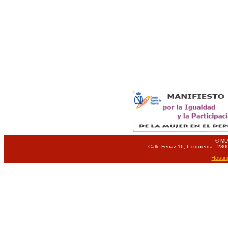
© MU
Calle Ferraz 16, 6 izquierda - 280
Hostin