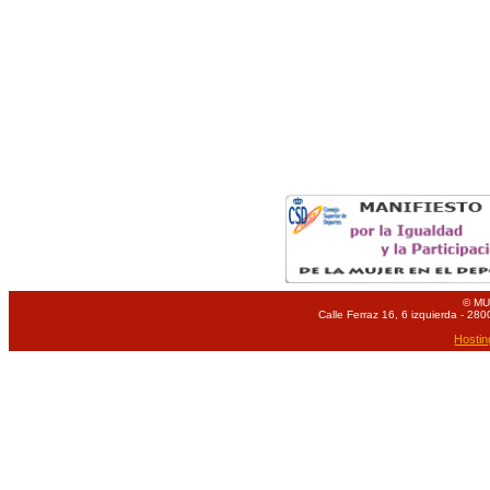
© MU
Calle Ferraz 16, 6 izquierda - 280
Hostin